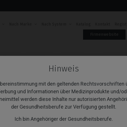
Nach Marke
Nach System
Katalog
Kontakt
Regist
Firmenwebsite
o Abutment
Gingivaformer
Gingivaformer kompatibel mit
Hinweis
GINGIVAFORMER KO
NEODENT® GM MIC
Übereinstimmung mit den geltenden Rechtsvorschriften 
erbung und Informationen über Medizinprodukte und/od
Artikel-Nr.: IPD/RD-DN-03
neimittel werden diese Inhalte nur autorisierten Angehör
der Gesundheitsberufe zur Verfügung gestellt.
PLATTFORM
Ich bin Angehöriger der Gesundheitsberufe.