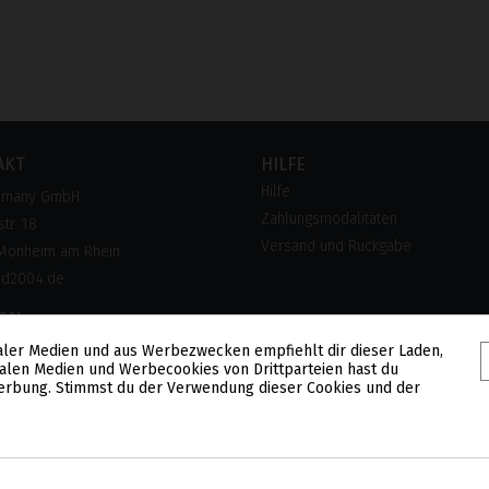
AKT
HILFE
Hilfe
rmany GmbH
Zahlungsmodalitäten
tr. 18
Versand und Rückgabe
Monheim am Rhein
pd2004.de
FON
aler Medien und aus Werbezwecken empfiehlt dir dieser Laden,
 28 300 28
alen Medien und Werbecookies von Drittparteien hast du
lose Hotline)
 Werbung. Stimmst du der Verwendung dieser Cookies und der