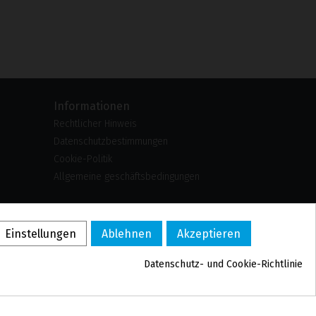
Informationen
Rechtlicher Hinweis
Datenschutzbestimmungen
Cookie-Politik
Allgemeine geschäftsbedingungen
US
PL
Einstellungen
Ablehnen
Akzeptieren
FR
PT
Datenschutz- und Cookie-Richtlinie
BE
ES