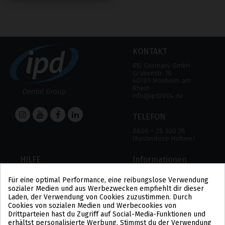
KONTAKT
IPD Germany GmbH
Grabenstr. 18
40789 Monheim am
Rhein
info@ipd2004.de
TELEFON
0800 – 28 300 28
(Kostenlose Hotline)
HILFE
Informationen
HILFE
RECHTLICHER HINWEIS
Für eine optimal Performance, eine reibungslose Verwendung
ZAHLUNGSMODALITÄTEN
DATENSCHUTZBESTIMMUNGEN
sozialer Medien und aus Werbezwecken empfiehlt dir dieser
VERSAND UND RÜCKGABE
COOKIE-POLITIK
Laden, der Verwendung von Cookies zuzustimmen. Durch
ALLGEMEINE
Cookies von sozialen Medien und Werbecookies von
GESCHÄFTSBEDINGUNGEN
Drittparteien hast du Zugriff auf Social-Media-Funktionen und
US
erhältst personalisierte Werbung. Stimmst du der Verwendung