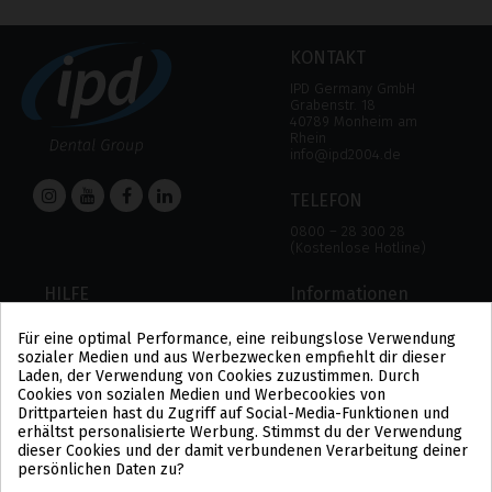
KONTAKT
IPD Germany GmbH
Grabenstr. 18
40789 Monheim am
Rhein
info@ipd2004.de
TELEFON
0800 – 28 300 28
(Kostenlose Hotline)
HILFE
Informationen
HILFE
RECHTLICHER HINWEIS
Für eine optimal Performance, eine reibungslose Verwendung
ZAHLUNGSMODALITÄTEN
DATENSCHUTZBESTIMMUNGEN
sozialer Medien und aus Werbezwecken empfiehlt dir dieser
VERSAND UND RÜCKGABE
COOKIE-POLITIK
Laden, der Verwendung von Cookies zuzustimmen. Durch
ALLGEMEINE
Cookies von sozialen Medien und Werbecookies von
GESCHÄFTSBEDINGUNGEN
Drittparteien hast du Zugriff auf Social-Media-Funktionen und
US
erhältst personalisierte Werbung. Stimmst du der Verwendung
PL
dieser Cookies und der damit verbundenen Verarbeitung deiner
FR
persönlichen Daten zu?
PT