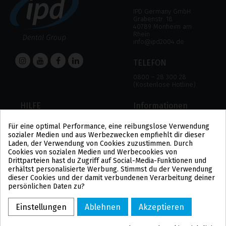
IPD Germany GmbH
Grabenstr. 18
40789 Monheim am
Rhein
info@ipd2004.de
TELEFON
0800 – 28 300 28
(Kostenlose Hotline)
HILFE
Informationen
HILFE
RECHTLICHER HINWEIS
Für eine optimal Performance, eine reibungslose Verwendung
ZAHLUNGSMODALITÄTEN
DATENSCHUTZBESTIMMUNGEN
sozialer Medien und aus Werbezwecken empfiehlt dir dieser
VERSAND UND RÜCKGABE
COOKIE-POLITIK
Laden, der Verwendung von Cookies zuzustimmen. Durch
ALLGEMEINE
Cookies von sozialen Medien und Werbecookies von
GESCHÄFTSBEDINGUNGEN
Drittparteien hast du Zugriff auf Social-Media-Funktionen und
US
erhältst personalisierte Werbung. Stimmst du der Verwendung
PL
dieser Cookies und der damit verbundenen Verarbeitung deiner
FR
persönlichen Daten zu?
PT
BE
Einstellungen
Ablehnen
Akzeptieren
ES