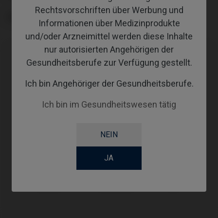
Rechtsvorschriften über Werbung und
GINGIVALHEIGHT
Informationen über Medizinprodukte
und/oder Arzneimittel werden diese Inhalte
nur autorisierten Angehörigen der
Gesundheitsberufe zur Verfügung gestellt.
Kompatibilitäten
Ich bin Angehöriger der Gesundheitsberufe.
Kompatible
System
Plattform
Marke
Ich bin im Gesundheitswesen tätig
Tapered
BioHorizons®
Ø3,5
NEIN
Internal®
Standard
JA
MIS®
Seven®
SP
Zimmer®
Screw Vent®
Ø3,5