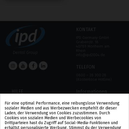
KONTAKT
IPD Germany GmbH
Grabenstr. 18
40789 Monheim am
Rhein
info@ipd2004.de
TELEFON
0800 – 28 300 28
(Kostenlose Hotline)
HILFE
Informationen
HILFE
RECHTLICHER HINWEIS
Für eine optimal Performance, eine reibungslose Verwendung
ZAHLUNGSMODALITÄTEN
DATENSCHUTZBESTIMMUNGEN
sozialer Medien und aus Werbezwecken empfiehlt dir dieser
VERSAND UND RÜCKGABE
COOKIE-POLITIK
Laden, der Verwendung von Cookies zuzustimmen. Durch
ALLGEMEINE
Cookies von sozialen Medien und Werbecookies von
GESCHÄFTSBEDINGUNGEN
Drittparteien hast du Zugriff auf Social-Media-Funktionen und
US
erhältst personalisierte Werbung. Stimmst du der Verwendung