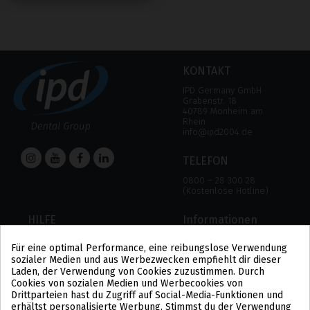
KONTAKT
IPD Germany GmbH
Grabenstr. 18
40789 Monheim am
Rhein
info@ipd2004.de
TELEFON
0800 – 28 300 28
(Kostenlose Hotline)
HILFE
Informationen
HILFE
RECHTLICHER HINWEIS
Für eine optimal Performance, eine reibungslose Verwendung
ZAHLUNGSMODALITÄTEN
DATENSCHUTZBESTIMMUNGEN
sozialer Medien und aus Werbezwecken empfiehlt dir dieser
VERSAND UND RÜCKGABE
COOKIE-POLITIK
Laden, der Verwendung von Cookies zuzustimmen. Durch
ALLGEMEINE
Cookies von sozialen Medien und Werbecookies von
GESCHÄFTSBEDINGUNGEN
Drittparteien hast du Zugriff auf Social-Media-Funktionen und
US
erhältst personalisierte Werbung. Stimmst du der Verwendung