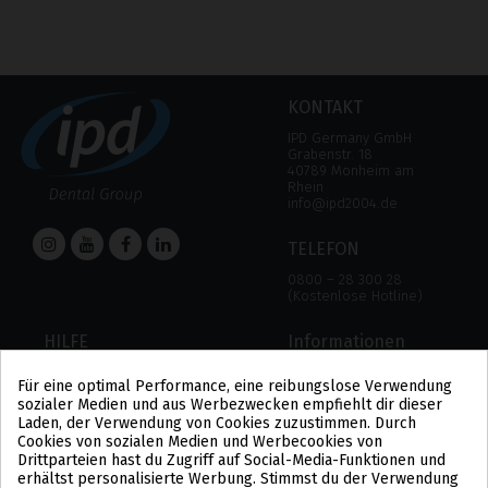
KONTAKT
IPD Germany GmbH
Grabenstr. 18
40789 Monheim am
Rhein
info@ipd2004.de
TELEFON
0800 – 28 300 28
(Kostenlose Hotline)
HILFE
Informationen
HILFE
RECHTLICHER HINWEIS
Für eine optimal Performance, eine reibungslose Verwendung
ZAHLUNGSMODALITÄTEN
DATENSCHUTZBESTIMMUNGEN
sozialer Medien und aus Werbezwecken empfiehlt dir dieser
VERSAND UND RÜCKGABE
COOKIE-POLITIK
Laden, der Verwendung von Cookies zuzustimmen. Durch
ALLGEMEINE
Cookies von sozialen Medien und Werbecookies von
GESCHÄFTSBEDINGUNGEN
Drittparteien hast du Zugriff auf Social-Media-Funktionen und
US
erhältst personalisierte Werbung. Stimmst du der Verwendung