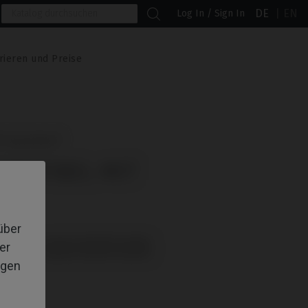
DE
EN
Log In / Sign In
rieren und Preise
® SwissPlus®
MPATIBEL MIT
S®
über
: müssen separat bestellt werden.
er
: müssen separat bestellt werden.
igen