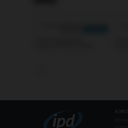
Screws kompatibel mit
Screw
Straumann® Tissue Level®
Strau
‹
KONT
IPD Ge
Grabens