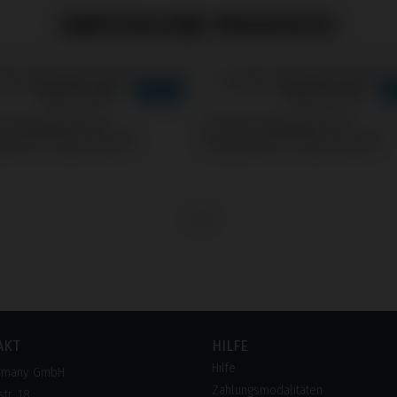
EMPFOHLENE PRODUKTE
s kompatibel mit
Screws kompatibel mit
mann® Tissue Level®
Straumann® Tissue Level®
AKT
HILFE
Hilfe
rmany GmbH
Zahlungsmodalitäten
tr. 18