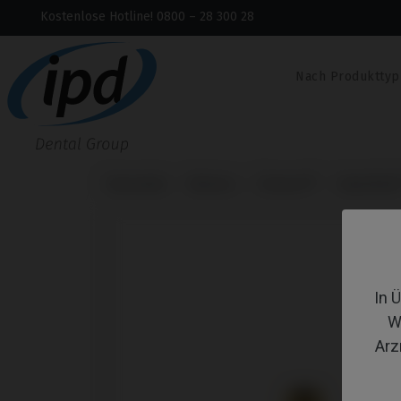
Kostenlose Hotline! 0800 – 28 300 28
Nach Produkttyp
Startseite
Marken
Zimmer®
SwissPlus
In 
W
Arz