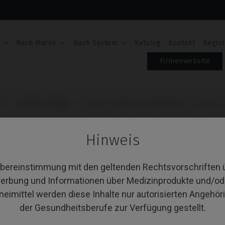
Nach Marke
Nach System
Katalog
Kontakt
Regist
Firmenwebsite
®
Custom Ti-Base
Custom Ti-Base kompatibel mit Zimmer
CUSTOM TI-BASE KO
Hinweis
ZIMMER® SWISSPLU
Übereinstimmung mit den geltenden Rechtsvorschriften 
Artikel-Nr.: IPD/DA-IR-00/3D
Enthält weder Schraube noch Schnittführungen
erbung und Informationen über Medizinprodukte und/od
Enthält weder Schraube noch Schnittführungen
neimittel werden diese Inhalte nur autorisierten Angehör
der Gesundheitsberufe zur Verfügung gestellt.
PLATTFORM