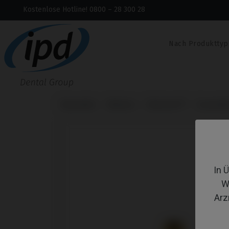
Kostenlose Hotline! 0800 – 28 300 28
Nach Produkttyp
Startseite
Marken
Klockner®
Essentia
In 
W
Arz