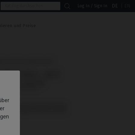
DE
EN
Log In / Sign In
rieren und Preise
lockner® Essential Cone®
MPATIBEL MIT
IAL CONE®
über
: müssen separat bestellt werden.
er
: müssen separat bestellt werden.
igen