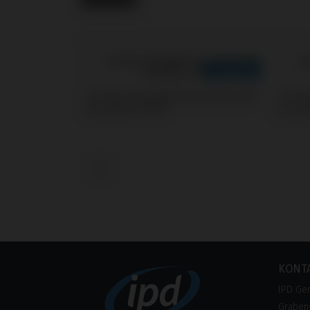
Screws kompatibel mit Klockner®
Screw
Essential Cone®
Essen
‹
KONT
IPD Ge
Grabens