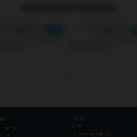
EMPFOHLENE PRODUKTE
s kompatibel mit Klockner®
Screws kompatibel mit Klock
tial Cone®
Essential Cone®
AKT
HILFE
Hilfe
rmany GmbH
Zahlungsmodalitäten
tr. 18