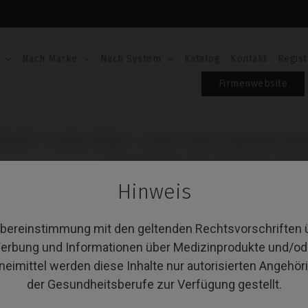
Nach Marke
Nach System
Katalog
Kontakt
Regist
Firmenwebsite
l Cone®
Custom Ti-Base
Custom Ti-Base kompatibel mit K
CUSTOM TI-BASE KO
Hinweis
KLOCKNER® ESSENT
Übereinstimmung mit den geltenden Rechtsvorschriften 
Artikel-Nr.: IPD/CB-IR-00/3D
Enthält weder Schraube noch Schnittführungen
erbung und Informationen über Medizinprodukte und/od
Enthält weder Schraube noch Schnittführungen
neimittel werden diese Inhalte nur autorisierten Angehör
der Gesundheitsberufe zur Verfügung gestellt.
PLATTFORM