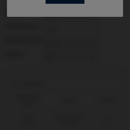
WORKFLOW
GINGIVALHEIGHT
ABUTMENTHEIGHT
COATING
Kompatibilitäten
Kompatible
System
Plattform
Marke
Nobel
Replace® Select
NP
Biocare®
(Trilobe)
Ø3,5