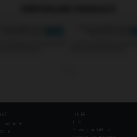
EMPFOHLENE PRODUKTE
s kompatibel mit Galimplant®
Screws kompatibel mit Galim
posicion Aesthetic
Multi-posicion Aesthetic
AKT
HILFE
Hilfe
rmany GmbH
Zahlungsmodalitäten
tr. 18