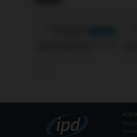
Screws kompatibel mit Galimplant®
Screw
Multi-posicion Aesthetic
Multi-
‹
KONT
IPD Ge
Grabens