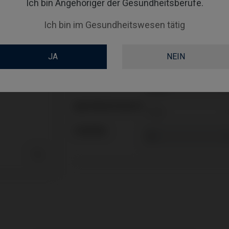
Ich bin Angehöriger der Gesundheitsberufe.
PLATTFORM
Ich bin im Gesundheitswesen tätig
TYPE
JA
NEIN
WORKFLOW
GINGIVALHEIGHT
ABUTMENTHEIGHT
COATING
