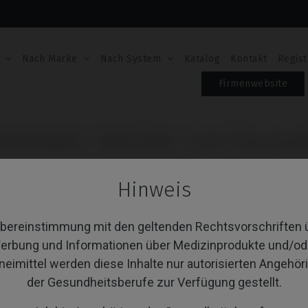
Nach Marke
Nach System
Katalog
Kontakt
Regist
Firmenwebsite
osicion Aesthetic
Custom Ti-Base
Custom Ti-Base kompatib
CUSTOM TI-BASE KO
Hinweis
GALIMPLANT® MULTI
Übereinstimmung mit den geltenden Rechtsvorschriften 
Artikel-Nr.: IPD/3A-IR-00/3D
Enthält weder Schraube noch Schnittführungen
erbung und Informationen über Medizinprodukte und/od
Enthält weder Schraube noch Schnittführungen
neimittel werden diese Inhalte nur autorisierten Angehör
Enthält weder Schraube noch Schnittführungen
Enthält weder Schraube noch Schnittführungen
der Gesundheitsberufe zur Verfügung gestellt.