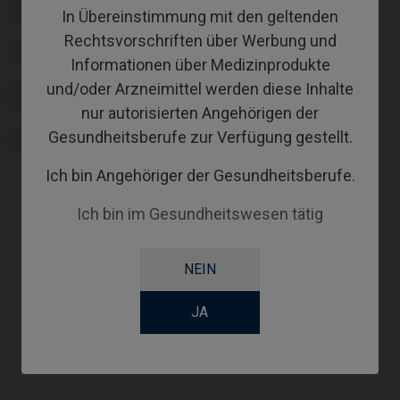
PLATTFORM
In Übereinstimmung mit den geltenden
Rechtsvorschriften über Werbung und
TYPE
Informationen über Medizinprodukte
und/oder Arzneimittel werden diese Inhalte
WORKFLOW
nur autorisierten Angehörigen der
Gesundheitsberufe zur Verfügung gestellt.
ANGLE
Ich bin Angehöriger der Gesundheitsberufe.
Ich bin im Gesundheitswesen tätig
Kompatibilitäten
NEIN
Kompatible Marke
System
Plattform
MIS®
C1/V3®
Standard SP
JA