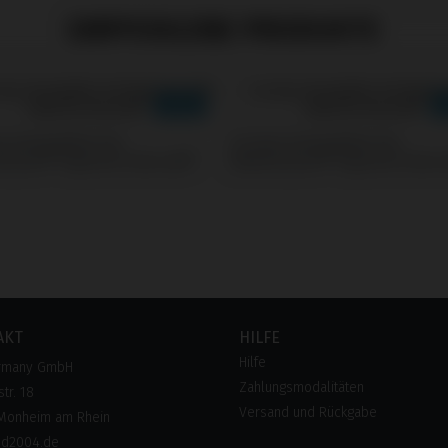
EMPFOHLENE PRODUKTE
s kompatibel mit
Screws kompatibel mit
rizons® Tapered Internal®
BioHorizons® Tapered Intern
AKT
HILFE
Hilfe
rmany GmbH
Zahlungsmodalitäten
tr. 18
Versand und Rückgabe
Monheim am Rhein
pd2004.de