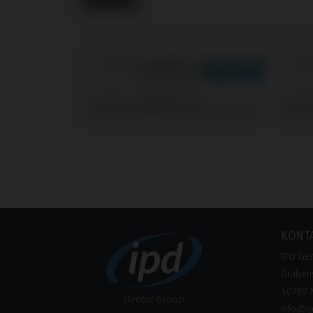
Screws kompatibel mit
Screw
BioHorizons® Tapered Internal®
BioHo
KONT
IPD Ge
Grabens
40789 
info@i