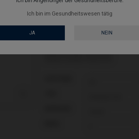
Ich bin Angehöriger der Gesundheitsberufe.
Schraube nicht enthalten: muss separat bestel
Schraube nicht enthalten: muss separat bestel
inklusive Schraube: IPD/LB-TR-50
Ich bin im Gesundheitswesen tätig
inklusive Schraube: IPD/LB-TR-50
inklusive Schraube: IPD/LB-TR-50
inklusive Schraube: IPD/LB-TR-50
JA
NEIN
Schraube nicht enthalten: muss separat bestel
Schraube nicht enthalten: muss separat bestel
inklusive Schraube: IPD/LB-TR-50
inklusive Schraube: IPD/LB-TR-50
inklusive Schraube: IPD/LB-TR-50
inklusive Schraube: IPD/LB-TR-50
PLATTFORM

TYPE
WORKFLOW
ANGLE