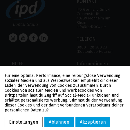
KONTAKT
IPD Germany GmbH
Grabenstr. 18
40789 Monheim am
Rhein
info@ipd2004.de
TELEFON
0800 – 28 300 28
(Kostenlose Hotline)
HILFE
Informationen
HILFE
RECHTLICHER HINWEIS
Für eine optimal Performance, eine reibungslose Verwendung
ZAHLUNGSMODALITÄTEN
DATENSCHUTZBESTIMMUNGEN
sozialer Medien und aus Werbezwecken empfiehlt dir dieser
VERSAND UND RÜCKGABE
COOKIE-POLITIK
Laden, der Verwendung von Cookies zuzustimmen. Durch
ALLGEMEINE
Cookies von sozialen Medien und Werbecookies von
GESCHÄFTSBEDINGUNGEN
Drittparteien hast du Zugriff auf Social-Media-Funktionen und
US
erhältst personalisierte Werbung. Stimmst du der Verwendung
PL
dieser Cookies und der damit verbundenen Verarbeitung deiner
FR
persönlichen Daten zu?
PT
BE
Einstellungen
Ablehnen
Akzeptieren
ES