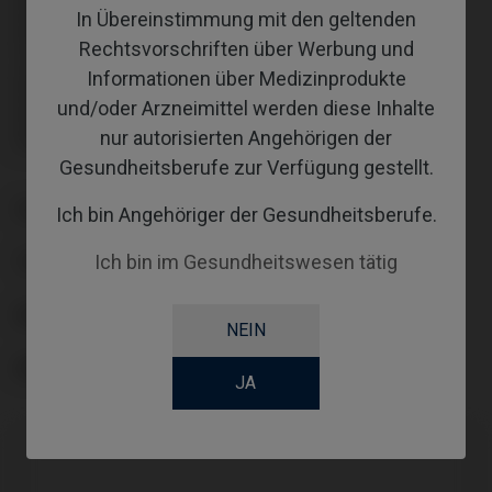
inklusive Schraube: IPD/AA-TR-50
In Übereinstimmung mit den geltenden
inklusive Schraube: IPD/AA-TR-50
Rechtsvorschriften über Werbung und
Schraube nicht enthalten: muss separat bestellt werden.
Schraube nicht enthalten: muss separat bestellt werden.
Informationen über Medizinprodukte
inklusive Schraube: IPD/AA-TR-50
inklusive Schraube: IPD/AA-TR-50
und/oder Arzneimittel werden diese Inhalte
inklusive Schraube: IPD/AA-TR-50
nur autorisierten Angehörigen der
inklusive Schraube: IPD/AA-TR-50
Gesundheitsberufe zur Verfügung gestellt.
PLATTFORM
Ich bin Angehöriger der Gesundheitsberufe.
Ich bin im Gesundheitswesen tätig
TYPE
WORKFLOW
NEIN
ANGLE
JA