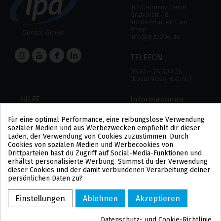
IPD Germany GmbH
Grabenstr. 18
40789 Monheim am
Rhein
info@ipd2004.de
TELEFON
0800 – 28 300 28
(Kostenlose Hotline)
HILFE
Informationen
HILFE
RECHTLICHER HINWEIS
Für eine optimal Performance, eine reibungslose Verwendung
ZAHLUNGSMODALITÄTEN
DATENSCHUTZBESTIMMUNGEN
sozialer Medien und aus Werbezwecken empfiehlt dir dieser
VERSAND UND RÜCKGABE
COOKIE-POLITIK
Laden, der Verwendung von Cookies zuzustimmen. Durch
ALLGEMEINE
Cookies von sozialen Medien und Werbecookies von
GESCHÄFTSBEDINGUNGEN
Drittparteien hast du Zugriff auf Social-Media-Funktionen und
US
erhältst personalisierte Werbung. Stimmst du der Verwendung
PL
dieser Cookies und der damit verbundenen Verarbeitung deiner
FR
persönlichen Daten zu?
PT
BE
Einstellungen
Ablehnen
Akzeptieren
ES
Datenschutz- und Cookie-Richtlinie