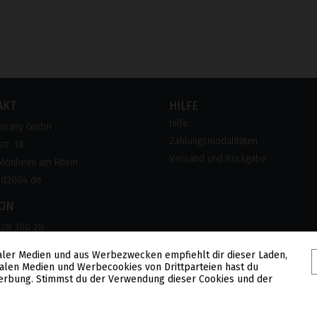
AKT
HILFE
Hilfe
rmany GmbH
Zahlungsmodalitäten
tr. 18
Versand und Rückgabe
Monheim am Rhein
pd2004.de
FON
 28 300 28
lose Hotline)
aler Medien und aus Werbezwecken empfiehlt dir dieser Laden,
alen Medien und Werbecookies von Drittparteien hast du
 Werbung. Stimmst du der Verwendung dieser Cookies und der