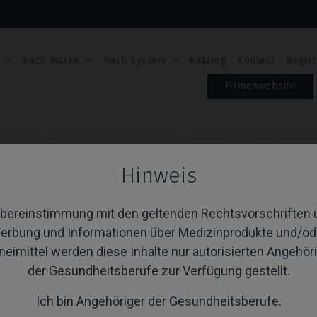
Nach Marke
Nach System
Katalog
Kontakt
Regist
Firmenwebsite
iadent®
Angussfähige Abutments
Angussfähige Abutments
Hinweis
ANGUSSFÄHIGE ABU
MIT DENTSPLY® XIV
Übereinstimmung mit den geltenden Rechtsvorschriften 
erbung und Informationen über Medizinprodukte und/od
Artikel-Nr.: IPD/IA-HR-00
neimittel werden diese Inhalte nur autorisierten Angehör
Schraube nicht enthalten: muss separat bestel
Schraube nicht enthalten: muss separat bestel
der Gesundheitsberufe zur Verfügung gestellt.
Schraube nicht enthalten: muss separat bestel
Schraube nicht enthalten: muss separat bestel
Ich bin Angehöriger der Gesundheitsberufe.