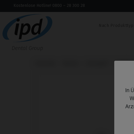
Kostenlose Hotline! 0800 – 28 300 28
Nach Produkttyp
Startseite
Marken
Dentsply®
Xive® Fr
In 
W
Arz