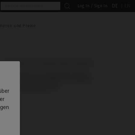
DE
EN
Log In / Sign In
rieren und Preise
 kompatibel mit Dentsply® Xive® Friadent®
TMENTS KOMPATIBEL
E® FRIADENT®
über
er
igen
lt werden.
lt werden.
lt werden.
lt werden.