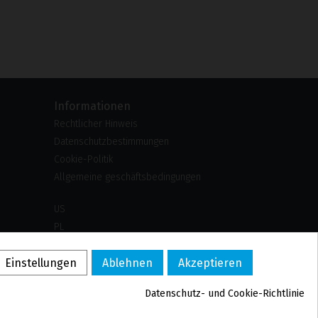
Informationen
Rechtlicher Hinweis
Datenschutzbestimmungen
Cookie-Politik
Allgemeine geschäftsbedingungen
US
PL
FR
Einstellungen
Ablehnen
Akzeptieren
PT
BE
Datenschutz- und Cookie-Richtlinie
ES