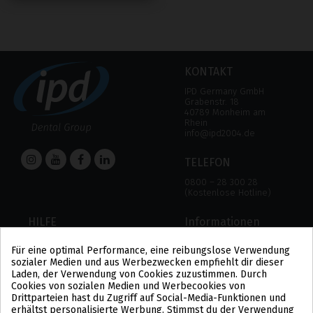
KONTAKT
IPD Germany GmbH
Grabenstr. 18
40789 Monheim am
Rhein
info@ipd2004.de
TELEFON
0800 – 28 300 28
(Kostenlose Hotline)
HILFE
Informationen
HILFE
RECHTLICHER HINWEIS
Für eine optimal Performance, eine reibungslose Verwendung
ZAHLUNGSMODALITÄTEN
DATENSCHUTZBESTIMMUNGEN
sozialer Medien und aus Werbezwecken empfiehlt dir dieser
VERSAND UND RÜCKGABE
COOKIE-POLITIK
Laden, der Verwendung von Cookies zuzustimmen. Durch
ALLGEMEINE
Cookies von sozialen Medien und Werbecookies von
GESCHÄFTSBEDINGUNGEN
Drittparteien hast du Zugriff auf Social-Media-Funktionen und
US
erhältst personalisierte Werbung. Stimmst du der Verwendung