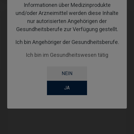
Informationen über Medizinprodukte
und/oder Arzneimittel werden diese Inhalte
nur autorisierten Angehörigen der
Kompatibilitäten
Gesundheitsberufe zur Verfügung gestellt.
Kompatible Marke
System
Plattform
Ich bin Angehöriger der Gesundheitsberufe.
IPD Tools & Extras
Tools
Ich bin im Gesundheitswesen tätig
NEIN
JA