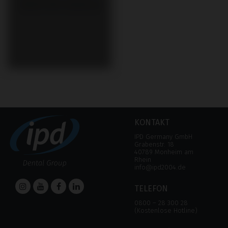
KONTAKT
IPD Germany GmbH
Grabenstr. 18
40789 Monheim am
Rhein
info@ipd2004.de
TELEFON
0800 – 28 300 28
(Kostenlose Hotline)