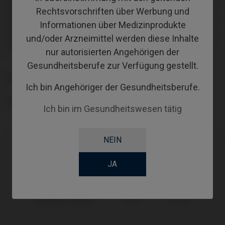
Inklusive Befestigungsschraube: IPD/KA-TA-00 und IPD/KA-TA-
Rechtsvorschriften über Werbung und
01
Inklusive Befestigungsschraube: IPD/KA-TA-00 und IPD/KA-TA-
Informationen über Medizinprodukte
01
und/oder Arzneimittel werden diese Inhalte
Inklusive Befestigungsschraube: IPD/KA-TA-00 und IPD/KA-TA-
01
nur autorisierten Angehörigen der
Gesundheitsberufe zur Verfügung gestellt.
PLATTFORM
Ich bin Angehöriger der Gesundheitsberufe.
TYPE
Ich bin im Gesundheitswesen tätig
NEIN
Kompatibilitäten
JA
Kompatible Marke
System
Plattform
Thommen Medical
SPI®
PF Ø4,0