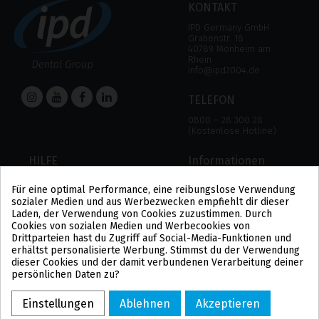
KONTAKT
IPD Germany GmbH
Grabenstr. 18
40789 Monheim am
Rhein
info@ipd2004.de
TELEFON
0800 – 28 300 28
(Kostenlose Hotline)
HILFE
Informationen
HILFE
RECHTLICHER HINWEIS
Für eine optimal Performance, eine reibungslose Verwendung
ZAHLUNGSMODALITÄTEN
DATENSCHUTZBESTIMMUNGEN
sozialer Medien und aus Werbezwecken empfiehlt dir dieser
VERSAND UND RÜCKGABE
COOKIE-POLITIK
Laden, der Verwendung von Cookies zuzustimmen. Durch
ALLGEMEINE
Cookies von sozialen Medien und Werbecookies von
GESCHÄFTSBEDINGUNGEN
Drittparteien hast du Zugriff auf Social-Media-Funktionen und
US
erhältst personalisierte Werbung. Stimmst du der Verwendung
PL
dieser Cookies und der damit verbundenen Verarbeitung deiner
FR
persönlichen Daten zu?
PT
BE
Einstellungen
Ablehnen
Akzeptieren
ES