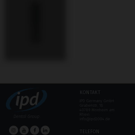
KONTAKT
IPD Germany GmbH
Grabenstr. 18
40789 Monheim am
Rhein
info@ipd2004.de
TELEFON