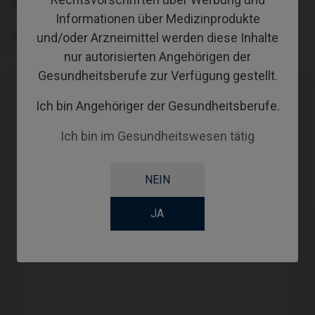
PLATTFORM
Informationen über Medizinprodukte
und/oder Arzneimittel werden diese Inhalte
TYPE
nur autorisierten Angehörigen der
Gesundheitsberufe zur Verfügung gestellt.
Ich bin Angehöriger der Gesundheitsberufe.
Kompatibilitäten
Ich bin im Gesundheitswesen tätig
Kompatible Marke
System
Plattform
Medentis®
ICX
RP
NEIN
JA