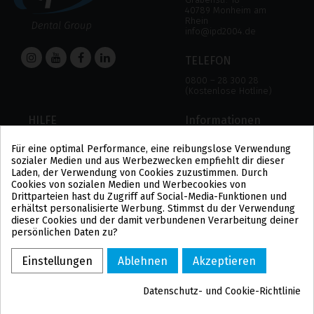
40789 Monheim am
Rhein
info@ipd2004.de
TELEFON
0800 – 28 300 28
(Kostenlose Hotline)
HILFE
Informationen
HILFE
RECHTLICHER HINWEIS
Für eine optimal Performance, eine reibungslose Verwendung
ZAHLUNGSMODALITÄTEN
DATENSCHUTZBESTIMMUNGEN
sozialer Medien und aus Werbezwecken empfiehlt dir dieser
VERSAND UND RÜCKGABE
COOKIE-POLITIK
Laden, der Verwendung von Cookies zuzustimmen. Durch
ALLGEMEINE
Cookies von sozialen Medien und Werbecookies von
GESCHÄFTSBEDINGUNGEN
Drittparteien hast du Zugriff auf Social-Media-Funktionen und
US
erhältst personalisierte Werbung. Stimmst du der Verwendung
PL
dieser Cookies und der damit verbundenen Verarbeitung deiner
FR
persönlichen Daten zu?
PT
BE
Einstellungen
Ablehnen
Akzeptieren
ES
Datenschutz- und Cookie-Richtlinie
COPYRIGHT ©2021 IPD2004 – POWERED BY TICBCN
Cookie-Zustimmung