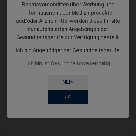
Rechtsvorschriften über Werbung und
Informationen über Medizinprodukte
PLATTFORM
und/oder Arzneimittel werden diese Inhalte
nur autorisierten Angehörigen der
TYPE
Gesundheitsberufe zur Verfügung gestellt.
Ich bin Angehöriger der Gesundheitsberufe.
Kompatibilitäten
Ich bin im Gesundheitswesen tätig
Kompatible
System
Plattform
NEIN
Marke
JA
GM Micro
Neodent®
Ø3,5
Abutment