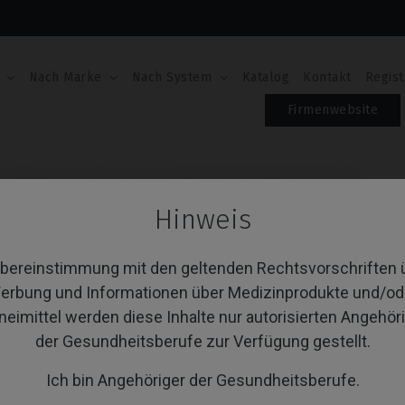
Nach Marke
Nach System
Katalog
Kontakt
Regist
Firmenwebsite
Analoge
Analoge kompatibel mit Astra® Evolution®
Hinweis
ANALOGE KOMPATIBE
EVOLUTION®
Übereinstimmung mit den geltenden Rechtsvorschriften 
erbung und Informationen über Medizinprodukte und/od
Artikel-Nr.: IPD/EB-AN-00
neimittel werden diese Inhalte nur autorisierten Angehör
Inklusive Befestigungsschraube: IPD/KA-TA-00
Inklusive Befestigungsschraube: IPD/KA-TA-00
der Gesundheitsberufe zur Verfügung gestellt.
Inklusive Befestigungsschraube: IPD/KA-TA-00
Inklusive Befestigungsschraube: IPD/KA-TA-00
Ich bin Angehöriger der Gesundheitsberufe.
Inklusive Befestigungsschraube: IPD/KA-TA-00
Inklusive Befestigungsschraube: IPD/KA-TA-00