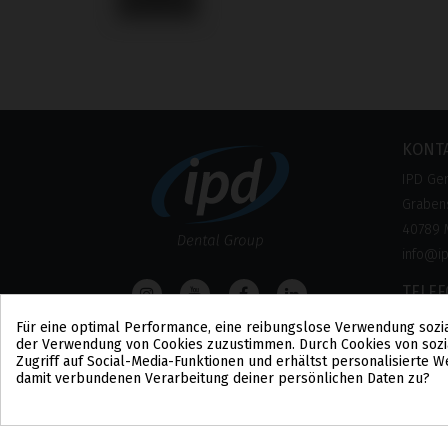
KONT
IPD Ge
Grabens
40789 
info@i
TELE
0800 –
Für eine optimal Performance, eine reibungslose Verwendung sozi
der Verwendung von Cookies zuzustimmen. Durch Cookies von sozi
(Kosten
Zugriff auf Social-Media-Funktionen und erhältst personalisierte
damit verbundenen Verarbeitung deiner persönlichen Daten zu?
Cookie-Zustimmung