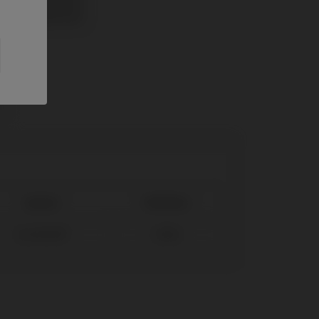
 und IPD/KA-TA-01
 und IPD/KA-TA-01
System
Plattform
Evolution®
S Ø3,6