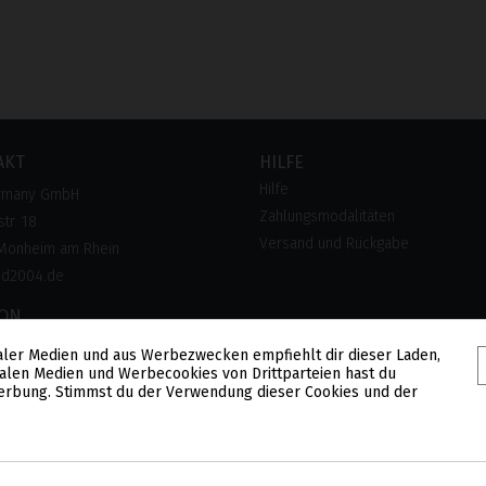
AKT
HILFE
Hilfe
rmany GmbH
Zahlungsmodalitäten
tr. 18
Versand und Rückgabe
Monheim am Rhein
pd2004.de
FON
 28 300 28
aler Medien und aus Werbezwecken empfiehlt dir dieser Laden,
alen Medien und Werbecookies von Drittparteien hast du
lose Hotline)
 Werbung. Stimmst du der Verwendung dieser Cookies und der