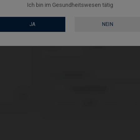
Inklusive Befestigungsschraube: IPD/KA-TA-00
Ich bin im Gesundheitswesen tätig
Inklusive Befestigungsschraube: IPD/KA-TA-00
JA
NEIN
PLATTFORM
TYPE
Kompatibilitäten
Kompatible Marke

Astra®