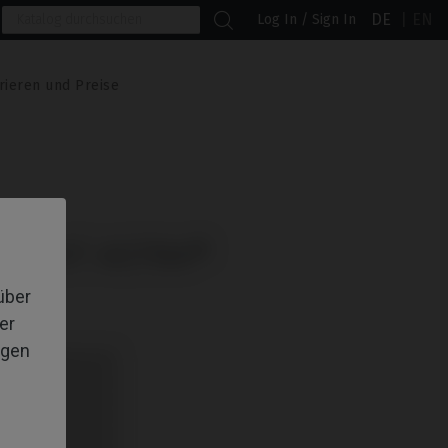
DE
EN
Log In / Sign In
rieren und Preise
L MIT ASTRA®
über
er
igen
 und IPD/KA-TA-01
 und IPD/KA-TA-01
 und IPD/KA-TA-01
 und IPD/KA-TA-01
 und IPD/KA-TA-01
 und IPD/KA-TA-01