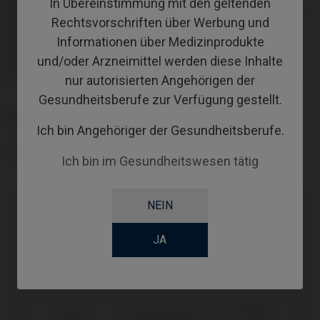
In Übereinstimmung mit den geltenden
01
Inklusive Befestigungsschraube: IPD/KA-TA-00 und IPD/KA-TA-
Rechtsvorschriften über Werbung und
01
Inklusive Befestigungsschraube: IPD/KA-TA-00 und IPD/KA-TA-
Informationen über Medizinprodukte
01
und/oder Arzneimittel werden diese Inhalte
Inklusive Befestigungsschraube: IPD/KA-TA-00 und IPD/KA-TA-
01
nur autorisierten Angehörigen der
Gesundheitsberufe zur Verfügung gestellt.
PLATTFORM
Ich bin Angehöriger der Gesundheitsberufe.
TYPE
Ich bin im Gesundheitswesen tätig
NEIN
Kompatibilitäten
JA
Kompatible
System
Plattform
Marke
Yellow
Astra®
Osseospeed™