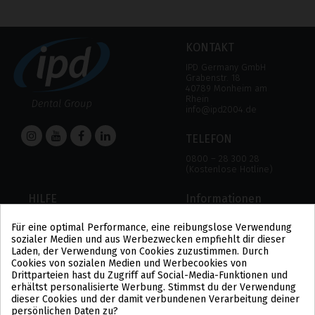
KONTAKT
IPD Germany GmbH
Grabenstr. 18
40789 Monheim am
Rhein
info@ipd2004.de
TELEFON
0800 – 28 300 28
(Kostenlose Hotline)
HILFE
Informationen
HILFE
RECHTLICHER HINWEIS
Für eine optimal Performance, eine reibungslose Verwendung
ZAHLUNGSMODALITÄTEN
DATENSCHUTZBESTIMMUNGEN
sozialer Medien und aus Werbezwecken empfiehlt dir dieser
VERSAND UND RÜCKGABE
COOKIE-POLITIK
Laden, der Verwendung von Cookies zuzustimmen. Durch
ALLGEMEINE
Cookies von sozialen Medien und Werbecookies von
GESCHÄFTSBEDINGUNGEN
Drittparteien hast du Zugriff auf Social-Media-Funktionen und
US
erhältst personalisierte Werbung. Stimmst du der Verwendung
PL
dieser Cookies und der damit verbundenen Verarbeitung deiner
FR
persönlichen Daten zu?