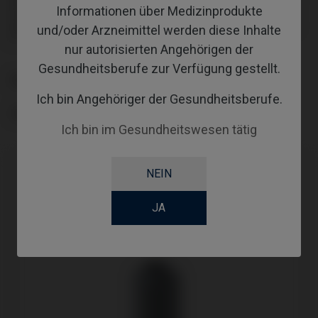
Inklusive Befestigungsschraube: IPD/KA-TA-00 und IPD/KA-TA-
Informationen über Medizinprodukte
01
Inklusive Befestigungsschraube: IPD/KA-TA-00 und IPD/KA-TA-
und/oder Arzneimittel werden diese Inhalte
01
nur autorisierten Angehörigen der
Gesundheitsberufe zur Verfügung gestellt.
PLATTFORM
Ich bin Angehöriger der Gesundheitsberufe.
TYPE
Ich bin im Gesundheitswesen tätig
NEIN
JA