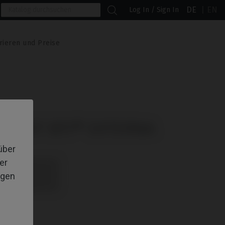
DE
EN
Log In / Sign In
rieren und Preise
L MIT BTI® EXTERNA
über
er
 und IPD/KA-TA-01
 und IPD/KA-TA-01
igen
 und IPD/KA-TA-01
 und IPD/KA-TA-01