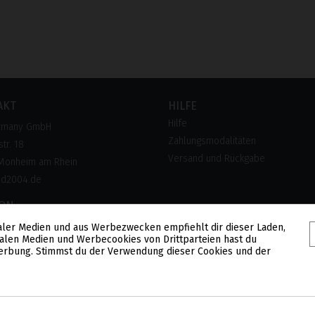
AKT
HILFE
Hilfe
rmany GmbH
Zahlungsmodalitäten
tr. 18
Versand und Rückgabe
Monheim am Rhein
pd2004.de
FON
 28 300 28
aler Medien und aus Werbezwecken empfiehlt dir dieser Laden,
alen Medien und Werbecookies von Drittparteien hast du
lose Hotline)
 Werbung. Stimmst du der Verwendung dieser Cookies und der