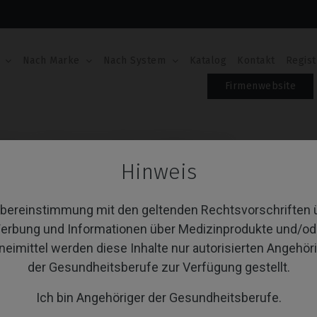
Nach Marke
Nach System
Katalog
Kontakt
Regist
Firmenwebsite
loge
Analoge kompatibel mit BTI® Externa
Hinweis
ANALOGE KOMPATIBE
Übereinstimmung mit den geltenden Rechtsvorschriften 
Artikel-Nr.: IPD/AA-AR-00
erbung und Informationen über Medizinprodukte und/od
Inklusive Befestigungsschraube: IPD/KA-TA-00
Inklusive Befestigungsschraube: IPD/KA-TA-00
neimittel werden diese Inhalte nur autorisierten Angehör
Inklusive Befestigungsschraube: IPD/KA-TA-00
Inklusive Befestigungsschraube: IPD/KA-TA-00
der Gesundheitsberufe zur Verfügung gestellt.
Ich bin Angehöriger der Gesundheitsberufe.
PLATTFORM