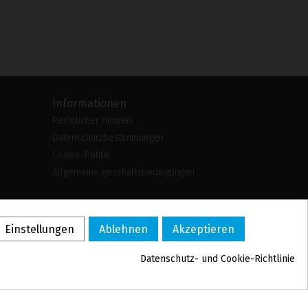
Informationen
Rechtlicher Hinweis
Datenschutzbestimmungen
Cookie-Politik
Allgemeine geschäftsbedingungen
US
PL
Einstellungen
Ablehnen
Akzeptieren
FR
PT
Datenschutz- und Cookie-Richtlinie
BE
ES