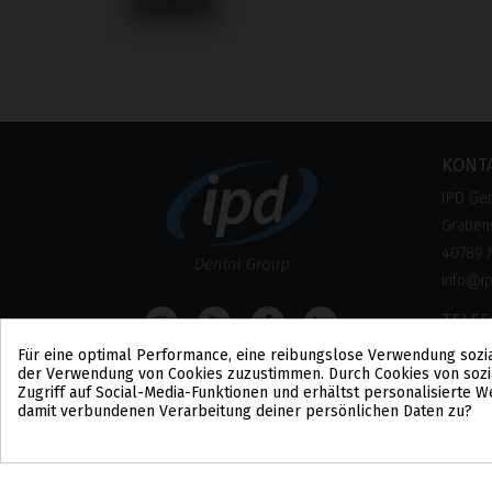
KONT
IPD Ge
Grabens
40789 
info@i
TELE
0800 –
Für eine optimal Performance, eine reibungslose Verwendung sozi
der Verwendung von Cookies zuzustimmen. Durch Cookies von sozi
(Kosten
Zugriff auf Social-Media-Funktionen und erhältst personalisierte
damit verbundenen Verarbeitung deiner persönlichen Daten zu?
Cookie-Zustimmung