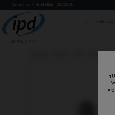
Kostenlose Hotline! 0800 – 28 300 28
Nach Produkttyp
Startseite
Marken
BTI®
Externa
Ana
In 
W
Arz