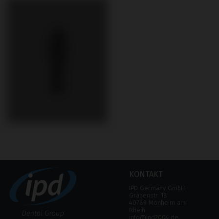
KONTAKT
IPD Germany GmbH
Grabenstr. 18
40789 Monheim am
Rhein
info@ipd2004.de