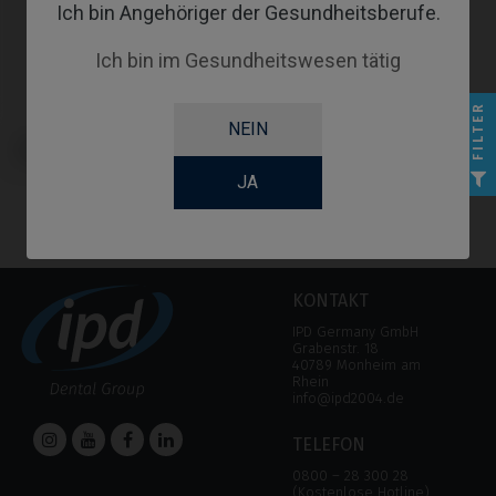
Ich bin Angehöriger der Gesundheitsberufe.
Ich bin im Gesundheitswesen tätig
FILTER
NEIN
Provisorisches Abutment
kompatibel mit BTI® Core®
JA
KONTAKT
IPD Germany GmbH
Grabenstr. 18
40789 Monheim am
Rhein
info@ipd2004.de
TELEFON
0800 – 28 300 28
(Kostenlose Hotline)