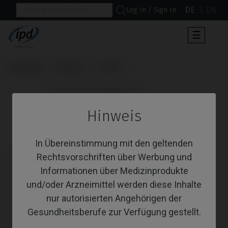
DE
EN
Log In / Sign In
Umscha
☰
der
Navigat
Startseite
Systeme
Core®
                      Provisorisches Abutment

Hinweis
Provisorisches Abutment
In Übereinstimmung mit den geltenden
Rechtsvorschriften über Werbung und
Informationen über Medizinprodukte
und/oder Arzneimittel werden diese Inhalte
nur autorisierten Angehörigen der
Gesundheitsberufe zur Verfügung gestellt.