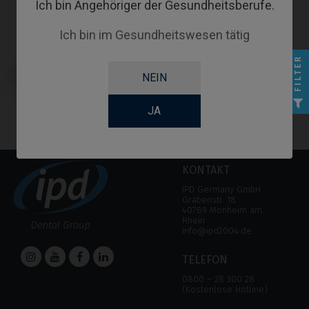
Ich bin Angehöriger der Gesundheitsberufe.
Ich bin im Gesundheitswesen tätig
FILTER
Analoge kompatibel mit BTI®
NEIN
Core®
JA
KONTAKT
IPD Germany GmbH
Grabenstr. 18
40789 Monheim am
Rhein
info@ipd2004.de
TELEFON
0800 – 28 300 28
(Kostenlose Hotline)