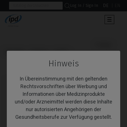
DE
EN
Log In / Sign In
Umscha
☰
der
Navigat
                      Analoge

Startseite
Systeme
Core®
Hinweis
Analoge
In Übereinstimmung mit den geltenden
Rechtsvorschriften über Werbung und
Informationen über Medizinprodukte
und/oder Arzneimittel werden diese Inhalte
nur autorisierten Angehörigen der
Gesundheitsberufe zur Verfügung gestellt.