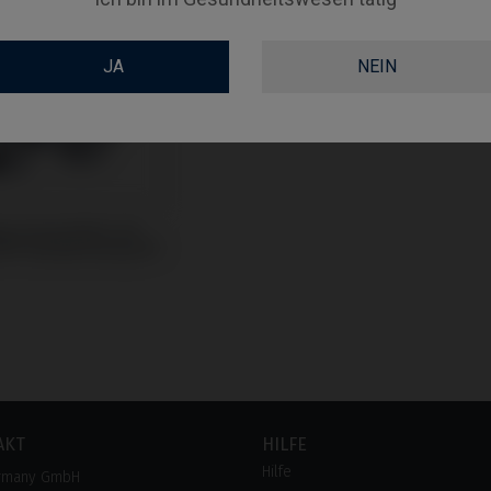
JA
NEIN
ge kompatibel mit
ch® Dental Kontact®
AKT
HILFE
Hilfe
rmany GmbH