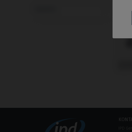
Systeme
Analo
Biote
KONT
IPD Ge