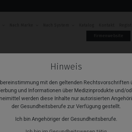
Nach Marke
Nach System
Katalog
Kontakt
Regist
Firmenwebsite
Hinweis
aloge
Übereinstimmung mit den geltenden Rechtsvorschriften 
erbung und Informationen über Medizinprodukte und/od
neimittel werden diese Inhalte nur autorisierten Angehör
von 1 Artikel(n)
Sortieren nach:
A
der Gesundheitsberufe zur Verfügung gestellt.
Ich bin Angehöriger der Gesundheitsberufe.
Ich bin im Gesundheitswesen tätig