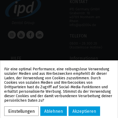
KONTAKT
IPD Germany GmbH
Grabenstr. 18
40789 Monheim am
Rhein
info@ipd2004.de
TELEFON
0800 – 28 300 28
(Kostenlose Hotline)
HILFE
Informationen
HILFE
RECHTLICHER HINWEIS
Für eine optimal Performance, eine reibungslose Verwendung
ZAHLUNGSMODALITÄTEN
DATENSCHUTZBESTIMMUNGEN
sozialer Medien und aus Werbezwecken empfiehlt dir dieser
VERSAND UND RÜCKGABE
COOKIE-POLITIK
Laden, der Verwendung von Cookies zuzustimmen. Durch
ALLGEMEINE
Cookies von sozialen Medien und Werbecookies von
GESCHÄFTSBEDINGUNGEN
Drittparteien hast du Zugriff auf Social-Media-Funktionen und
US
erhältst personalisierte Werbung. Stimmst du der Verwendung
PL
dieser Cookies und der damit verbundenen Verarbeitung deiner
FR
persönlichen Daten zu?
PT
BE
Einstellungen
Ablehnen
Akzeptieren
ES