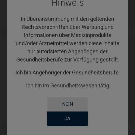
Hinweis
In Übereinstimmung mit den geltenden
Rechtsvorschriften über Werbung und
Analoge kompatibel mit BTI®
CoCr Base kompatibel mit BTI®
Informationen über Medizinprodukte
Externa
Externa
und/oder Arzneimittel werden diese Inhalte
nur autorisierten Angehörigen der
Gesundheitsberufe zur Verfügung gestellt.
Ich bin Angehöriger der Gesundheitsberufe.
Ich bin im Gesundheitswesen tätig
NEIN
JA
Gingivaformer kompatibel mit
Angussfähige Abutments
BTI® Externa
kompatibel mit BTI® Externa