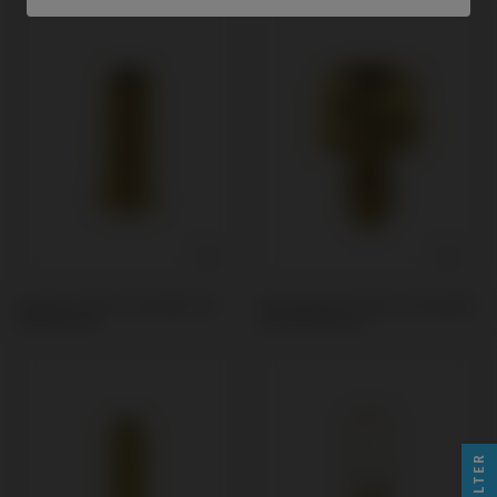
Custom Ti-Base kompatibel mit
PSD Locator Prothese kompatibel
BTI® Externa
mit BTI® Externa
FILTER