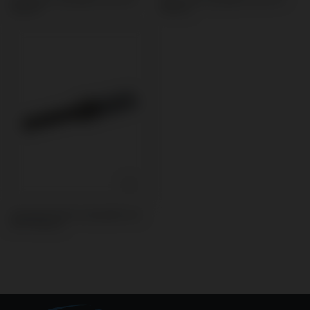
Externa
Externa
Schraubendreher kompatibel mit
BTI® Externa