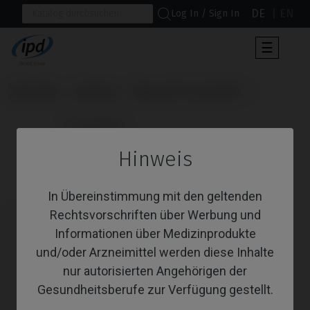
DE
EN
Log In / Sign In
Umscha
☰
der
Navigat
Startseite
Systeme
Tapered Pro Conical®
                      Scanbodies

Hinweis
Scanbodies
In Übereinstimmung mit den geltenden
Rechtsvorschriften über Werbung und
Informationen über Medizinprodukte
und/oder Arzneimittel werden diese Inhalte
nur autorisierten Angehörigen der
Gesundheitsberufe zur Verfügung gestellt.