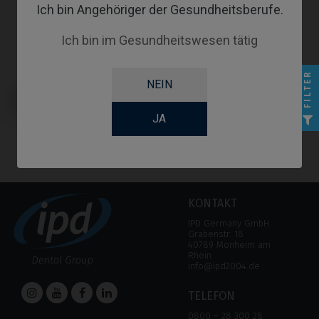
Ich bin Angehöriger der Gesundheitsberufe.
Ich bin im Gesundheitswesen tätig
FILTER
NEIN
Scanbodies kompatibel mit
BioHorizons® Tapered Pro
Conical®
JA
KONTAKT
IPD Germany GmbH
Grabenstr. 18
40789 Monheim am
Rhein
info@ipd2004.de
TELEFON
0800 – 28 300 28