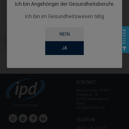
Ich bin Angehöriger der Gesundheitsberufe.
Ich bin im Gesundheitswesen tätig
FILTER
NEIN
Provisorisches Abutment
kompatibel mit BioHorizons®
Tapered Internal®
JA
KONTAKT
IPD Germany GmbH
Grabenstr. 18
40789 Monheim am
Rhein
info@ipd2004.de
TELEFON
0800 – 28 300 28