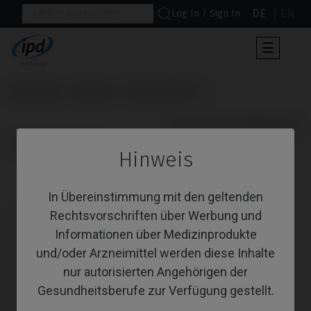
DE
EN
Log In / Sign In
Umscha
☰
der
Navigat
Startseite
Marken
BioHorizons®
                      Provisorisches Abutment

Tapered Internal®
Hinweis
Provisorisches Abutment
In Übereinstimmung mit den geltenden
Rechtsvorschriften über Werbung und
Informationen über Medizinprodukte
und/oder Arzneimittel werden diese Inhalte
nur autorisierten Angehörigen der
Gesundheitsberufe zur Verfügung gestellt.