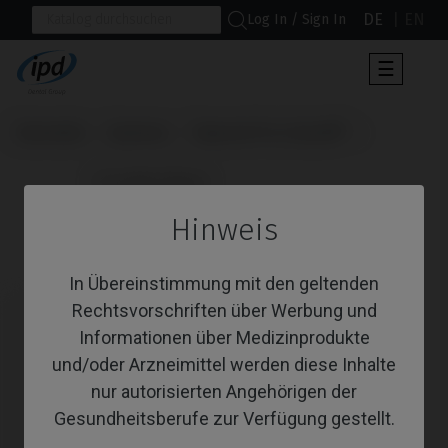
DE
EN
Log In / Sign In
Umscha
☰
der
Navigat
Startseite
Systeme
Tapered Pro Conical®
                      Premilled Blank

Hinweis
Premilled Blank
In Übereinstimmung mit den geltenden
Rechtsvorschriften über Werbung und
Informationen über Medizinprodukte
und/oder Arzneimittel werden diese Inhalte
nur autorisierten Angehörigen der
Gesundheitsberufe zur Verfügung gestellt.