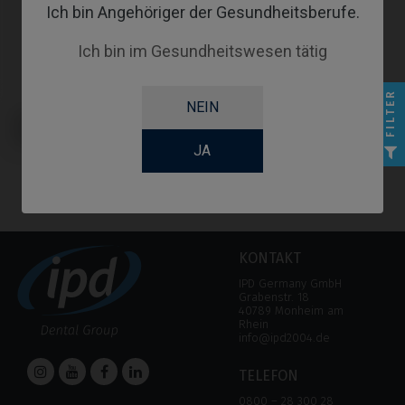
Ich bin Angehöriger der Gesundheitsberufe.
Ich bin im Gesundheitswesen tätig
FILTER
NEIN
Premilled Blank kompatibel mit
BioHorizons® Tapered Pro
Conical®
JA
KONTAKT
IPD Germany GmbH
Grabenstr. 18
40789 Monheim am
Rhein
info@ipd2004.de
TELEFON
0800 – 28 300 28