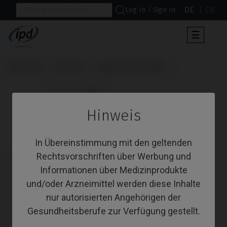
DE
EN
Log In / Sign In
Umscha
☰
der
Navigat
Startseite
Systeme
Tapered Internal®
                      Custom Ti-Base

Hinweis
Custom Ti-Base
In Übereinstimmung mit den geltenden
Rechtsvorschriften über Werbung und
Informationen über Medizinprodukte
und/oder Arzneimittel werden diese Inhalte
nur autorisierten Angehörigen der
Gesundheitsberufe zur Verfügung gestellt.