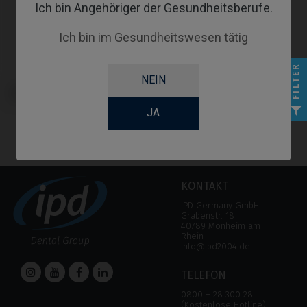
Ich bin Angehöriger der Gesundheitsberufe.
Ich bin im Gesundheitswesen tätig
FILTER
NEIN
Custom Ti-Base kompatibel mit
BioHorizons® Tapered Internal®
JA
KONTAKT
IPD Germany GmbH
Grabenstr. 18
40789 Monheim am
Rhein
info@ipd2004.de
TELEFON
0800 – 28 300 28
(Kostenlose Hotline)