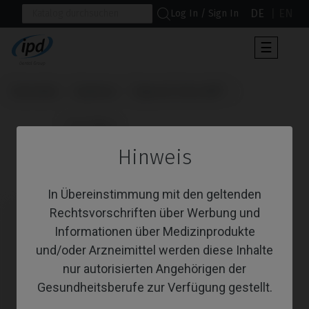
DE
EN
Log In / Sign In
Umscha
☰
der
Navigat
Startseite
Systeme
Tapered Internal®
                      CoCr Base

Hinweis
CoCr Base
In Übereinstimmung mit den geltenden
Rechtsvorschriften über Werbung und
Informationen über Medizinprodukte
und/oder Arzneimittel werden diese Inhalte
nur autorisierten Angehörigen der
Gesundheitsberufe zur Verfügung gestellt.