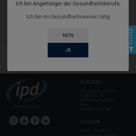
Ich bin Angehöriger der Gesundheitsberufe.
Ich bin im Gesundheitswesen tätig
FILTER
NEIN
CoCr Base kompatibel mit
BioHorizons® Tapered Internal®
JA
KONTAKT
IPD Germany GmbH
Grabenstr. 18
40789 Monheim am
Rhein
info@ipd2004.de
TELEFON
0800 – 28 300 28
(Kostenlose Hotline)