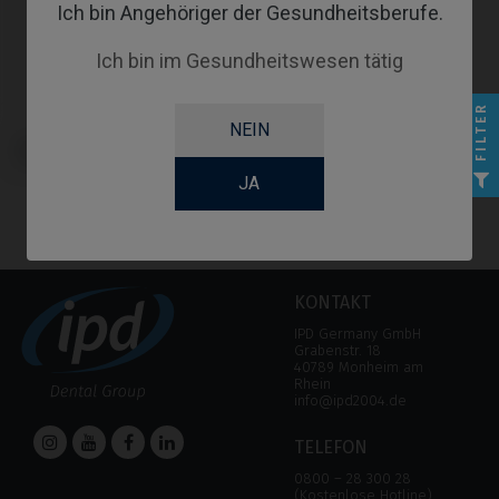
Ich bin Angehöriger der Gesundheitsberufe.
Ich bin im Gesundheitswesen tätig
FILTER
NEIN
CoCr Base kompatibel mit Bego®
Semados® SC/RS
JA
KONTAKT
IPD Germany GmbH
Grabenstr. 18
40789 Monheim am
Rhein
info@ipd2004.de
TELEFON
0800 – 28 300 28
(Kostenlose Hotline)