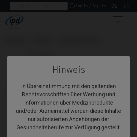
DE
EN
Log In / Sign In
Umscha
☰
der
Navigat
Startseite
Systeme
Semados® SC/RS
                      CoCr Base

Hinweis
CoCr Base
In Übereinstimmung mit den geltenden
Rechtsvorschriften über Werbung und
Informationen über Medizinprodukte
und/oder Arzneimittel werden diese Inhalte
nur autorisierten Angehörigen der
Gesundheitsberufe zur Verfügung gestellt.