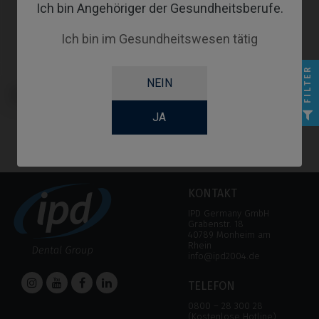
Ich bin Angehöriger der Gesundheitsberufe.
Ich bin im Gesundheitswesen tätig
FILTER
NEIN
Multi-Unit kompatibel mit Astra®
Osseospeed™
JA
KONTAKT
IPD Germany GmbH
Grabenstr. 18
40789 Monheim am
Rhein
info@ipd2004.de
TELEFON
0800 – 28 300 28
(Kostenlose Hotline)