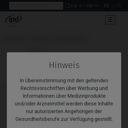
DE
EN
Log In / Sign In
Umscha
☰
der
Navigat
Startseite
Systeme
Osseospeed™
                      Multi-Unit

Hinweis
Multi-Unit
In Übereinstimmung mit den geltenden
Rechtsvorschriften über Werbung und
Informationen über Medizinprodukte
und/oder Arzneimittel werden diese Inhalte
nur autorisierten Angehörigen der
Gesundheitsberufe zur Verfügung gestellt.