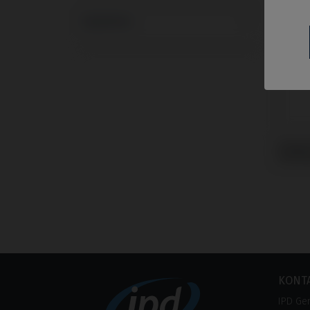
Systeme
Gingi
mit As
KONT
IPD Ge