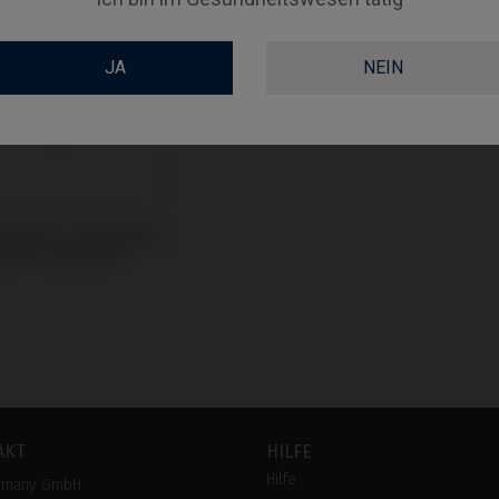
JA
NEIN
vaformer kompatibel
tra® Evolution®
AKT
HILFE
Hilfe
rmany GmbH