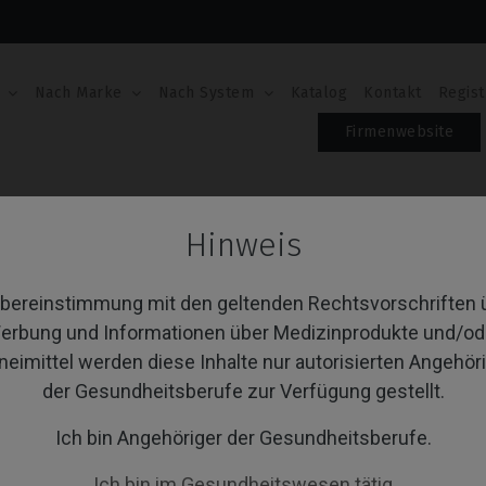
Nach Marke
Nach System
Katalog
Kontakt
Regist
Firmenwebsite
former
Hinweis
ngivaformer
Übereinstimmung mit den geltenden Rechtsvorschriften 
erbung und Informationen über Medizinprodukte und/od
neimittel werden diese Inhalte nur autorisierten Angehör
von 1 Artikel(n)
Sortieren nach:
A
der Gesundheitsberufe zur Verfügung gestellt.
Ich bin Angehöriger der Gesundheitsberufe.
Ich bin im Gesundheitswesen tätig