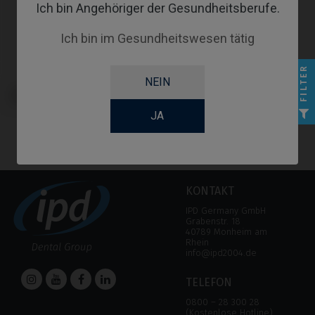
Ich bin Angehöriger der Gesundheitsberufe.
Ich bin im Gesundheitswesen tätig
FILTER
NEIN
CoCr Base kompatibel mit
Anthogyr® Axiom® BL
JA
KONTAKT
IPD Germany GmbH
Grabenstr. 18
40789 Monheim am
Rhein
info@ipd2004.de
TELEFON
0800 – 28 300 28
(Kostenlose Hotline)