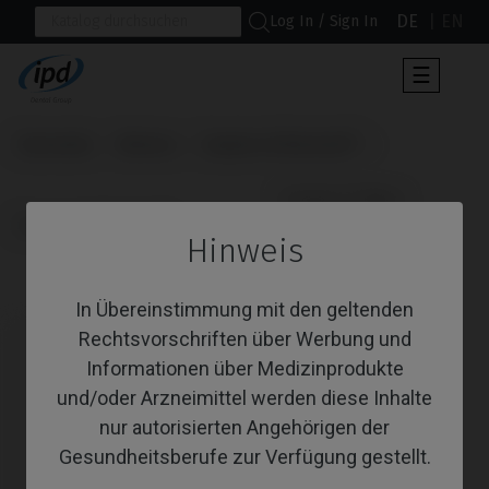
DE
EN
Log In / Sign In
Umscha
☰
der
Navigat
Startseite
Marken
Sweden & Martina®
                      Custom Ti-Base

Premium™ Kohno®
Hinweis
Custom Ti-Base
In Übereinstimmung mit den geltenden
Rechtsvorschriften über Werbung und
Informationen über Medizinprodukte
und/oder Arzneimittel werden diese Inhalte
nur autorisierten Angehörigen der
Gesundheitsberufe zur Verfügung gestellt.