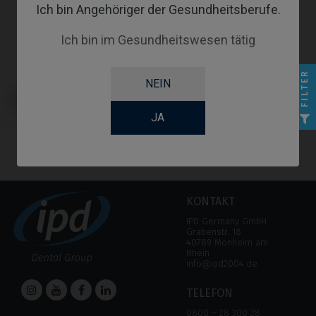
Ich bin Angehöriger der Gesundheitsberufe.
Ich bin im Gesundheitswesen tätig
FILTER
NEIN
Custom Ti-Base kompatibel mit
Sweden & Martina® Premium™
Kohno®
JA
KONTAKT
IPD Germany GmbH
Grabenstr. 18
40789 Monheim am
Rhein
info@ipd2004.de
TELEFON
0800 – 28 300 28