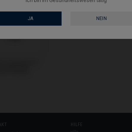
Ich bin im Gesundheitswesen tätig
JA
NEIN
ge kompatibel mit
n & Martina®
ium™ Kohno®
AKT
HILFE
Hilfe