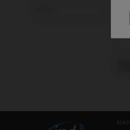
Systeme
Analo
Swede
Prem
KONT