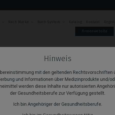
Nach Marke
Nach System
Katalog
Kontakt
Regist
Firmenwebsite
Premium™ Kohno®
Analoge
Hinweis
aloge
Übereinstimmung mit den geltenden Rechtsvorschriften 
erbung und Informationen über Medizinprodukte und/od
neimittel werden diese Inhalte nur autorisierten Angehör
von 1 Artikel(n)
Sortieren nach:
A
der Gesundheitsberufe zur Verfügung gestellt.
Ich bin Angehöriger der Gesundheitsberufe.