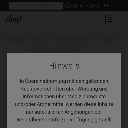
DE
EN
Log In / Sign In
Umscha
☰
der
Navigat
Startseite
Marken
Sweden & Martina®
Outlink®
                      Provisorisches Abutment

Hinweis
Provisorisches Abutment
In Übereinstimmung mit den geltenden
Rechtsvorschriften über Werbung und
Informationen über Medizinprodukte
und/oder Arzneimittel werden diese Inhalte
nur autorisierten Angehörigen der
Gesundheitsberufe zur Verfügung gestellt.