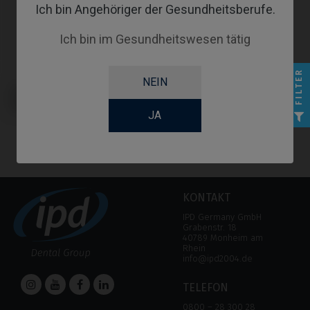
Ich bin Angehöriger der Gesundheitsberufe.
Ich bin im Gesundheitswesen tätig
FILTER
NEIN
Provisorisches Abutment
kompatibel mit Sweden & Martina®
Outlink®
JA
KONTAKT
IPD Germany GmbH
Grabenstr. 18
40789 Monheim am
Rhein
info@ipd2004.de
TELEFON
0800 – 28 300 28