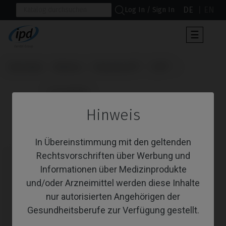
DE
EN
Log In / Sign In
Umscha
☰
der
Navigat
Startseite
Marken
Straumann®
TLX®
                      Scanbodies

Hinweis
Scanbodies
In Übereinstimmung mit den geltenden
Rechtsvorschriften über Werbung und
Informationen über Medizinprodukte
und/oder Arzneimittel werden diese Inhalte
nur autorisierten Angehörigen der
Gesundheitsberufe zur Verfügung gestellt.