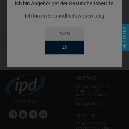
Ich bin Angehöriger der Gesundheitsberufe.
Ich bin im Gesundheitswesen tätig
FILTER
NEIN
Scanbodies kompatibel mit
Straumann® TLX®
JA
KONTAKT
IPD Germany GmbH
Grabenstr. 18
40789 Monheim am
Rhein
info@ipd2004.de
TELEFON
0800 – 28 300 28
(Kostenlose Hotline)