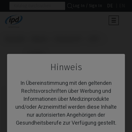
DE
EN
Log In / Sign In
Umscha
☰
der
Navigat
Startseite
Marken
Straumann®
TLX®
                      Analoge

Hinweis
Analoge
In Übereinstimmung mit den geltenden
Rechtsvorschriften über Werbung und
Informationen über Medizinprodukte
und/oder Arzneimittel werden diese Inhalte
nur autorisierten Angehörigen der
Gesundheitsberufe zur Verfügung gestellt.