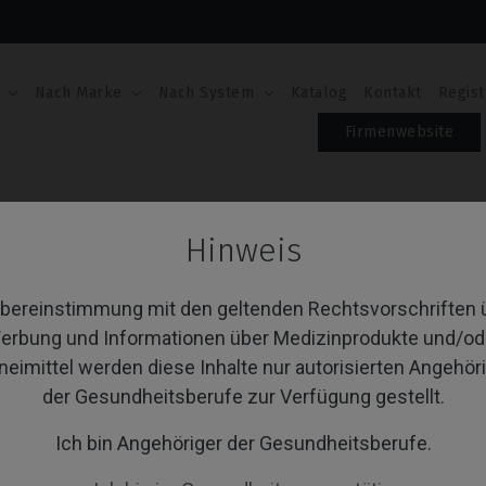
Nach Marke
Nach System
Katalog
Kontakt
Regist
Firmenwebsite
 Level®
Premilled Blank
Hinweis
emilled Blank
Übereinstimmung mit den geltenden Rechtsvorschriften 
erbung und Informationen über Medizinprodukte und/od
von 1 Artikel(n)
neimittel werden diese Inhalte nur autorisierten Angehör
Sortieren nach:
A
der Gesundheitsberufe zur Verfügung gestellt.
Ich bin Angehöriger der Gesundheitsberufe.