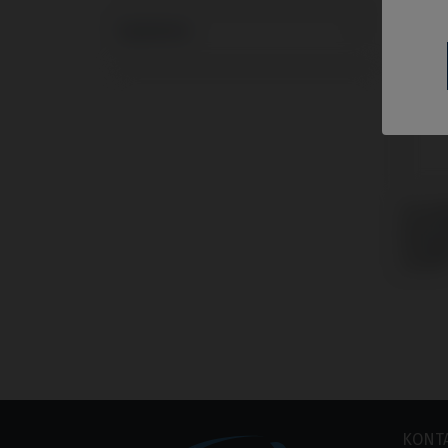
Systeme
Premil
kompa
Strau
Level
KONT