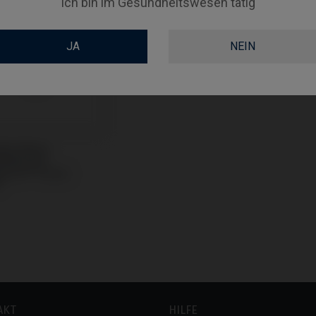
Ich bin im Gesundheitswesen tätig
JA
NEIN
led Blank
tibel mit
mann® Tissue
®
AKT
HILFE