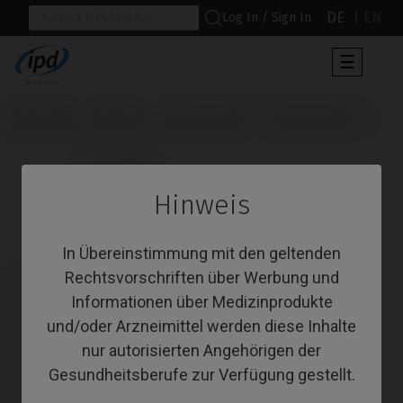
DE
EN
Log In / Sign In
Umscha
☰
der
Navigat
Startseite
Marken
Straumann®
Tissue Level®
                      CoCr Base

Hinweis
CoCr Base
In Übereinstimmung mit den geltenden
Rechtsvorschriften über Werbung und
Informationen über Medizinprodukte
und/oder Arzneimittel werden diese Inhalte
nur autorisierten Angehörigen der
Gesundheitsberufe zur Verfügung gestellt.