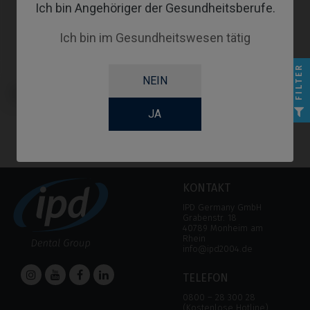
Ich bin Angehöriger der Gesundheitsberufe.
Ich bin im Gesundheitswesen tätig
FILTER
NEIN
CoCr Base kompatibel mit
Straumann® Tissue Level®
JA
KONTAKT
IPD Germany GmbH
Grabenstr. 18
40789 Monheim am
Rhein
info@ipd2004.de
TELEFON
0800 – 28 300 28
(Kostenlose Hotline)