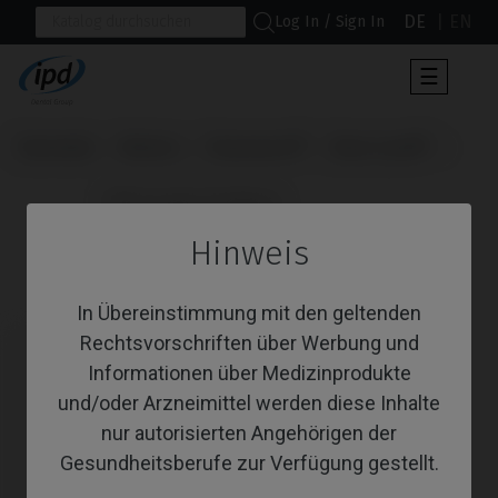
DE
EN
Log In / Sign In
Umscha
☰
der
Navigat
Startseite
Marken
Straumann®
Bone Level®
                      PSD Locator Prothese

Hinweis
PSD Locator Prothese
In Übereinstimmung mit den geltenden
Rechtsvorschriften über Werbung und
Informationen über Medizinprodukte
und/oder Arzneimittel werden diese Inhalte
nur autorisierten Angehörigen der
Gesundheitsberufe zur Verfügung gestellt.