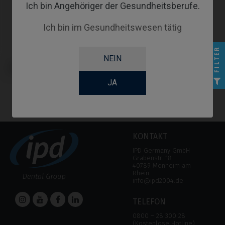
Ich bin Angehöriger der Gesundheitsberufe.
Ich bin im Gesundheitswesen tätig
FILTER
NEIN
PSD Locator Prothese kompatibel
mit Straumann® Bone Level®
JA
KONTAKT
IPD Germany GmbH
Grabenstr. 18
40789 Monheim am
Rhein
info@ipd2004.de
TELEFON
0800 – 28 300 28
(Kostenlose Hotline)