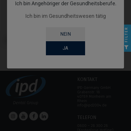
Ich bin Angehöriger der Gesundheitsberufe.
Ich bin im Gesundheitswesen tätig
FILTER
NEIN
Custom Ti-Base kompatibel mit
Phibo® TSH®
JA
KONTAKT
IPD Germany GmbH
Grabenstr. 18
40789 Monheim am
Rhein
info@ipd2004.de
TELEFON
0800 – 28 300 28
(Kostenlose Hotline)