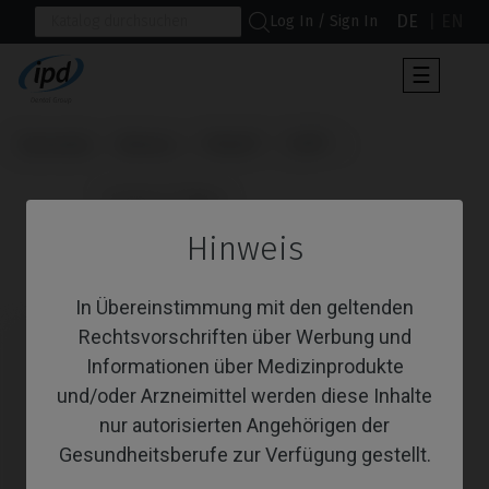
DE
EN
Log In / Sign In
Umscha
☰
der
Navigat
Startseite
Marken
Phibo®
TSH®
                      Custom Ti-Base

Hinweis
Custom Ti-Base
In Übereinstimmung mit den geltenden
Rechtsvorschriften über Werbung und
Informationen über Medizinprodukte
und/oder Arzneimittel werden diese Inhalte
nur autorisierten Angehörigen der
Gesundheitsberufe zur Verfügung gestellt.