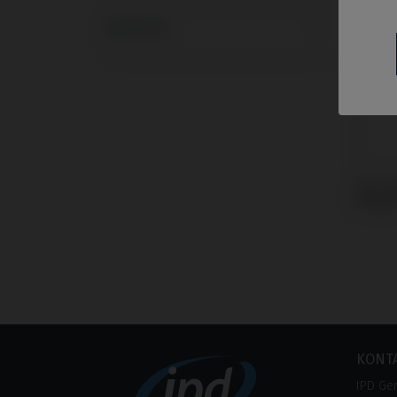
Systeme
CoCr 
Phibo
KONT
IPD Ge