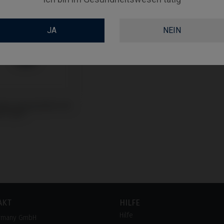
JA
NEIN
Base kompatibel mit
® TSH®
AKT
HILFE
Hilfe
rmany GmbH