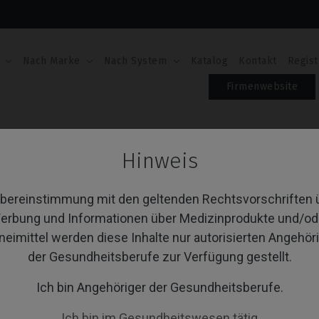
Nach Marke
Nach System
Katalog
Kontakt
Regist
Firmenwebsite
r Base
Hinweis
Cr Base
Übereinstimmung mit den geltenden Rechtsvorschriften 
erbung und Informationen über Medizinprodukte und/od
neimittel werden diese Inhalte nur autorisierten Angehör
von 1 Artikel(n)
Sortieren nach:
A
der Gesundheitsberufe zur Verfügung gestellt.
Ich bin Angehöriger der Gesundheitsberufe.
Ich bin im Gesundheitswesen tätig